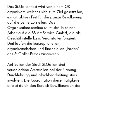
Das St.Galler Fest wird von einem OK
organisiert, welches sich zum Ziel gesetzt hat,
ein attraktives Fest für die ganze Bevölkerung
auf die Beine zu stellen. Das
Organisationskomitee stützt sich in seiner
Arbeit auf die BB Art Service GmbH, die als
Geschäftsstelle bzw. Veranstalter fungiert.
Dort laufen die konzeptionellen,
organisatorischen und finanziellen „Fäden“
des St.Galler Festes zusammen.
Auf Seiten der Stadt St.Gallen sind
verschiedene Amtsstellen bei der Planung,
Durchführung und Nachbearbeitung stark
involviert. Die Koordination dieser Tätigkeiten
erfolgt durch den Bereich Bewilligungen der
Stadtpolizei.
Verein St. Galler Veranstaltungen
St.-Jakob-Strasse 87, 9000 St. Gallen